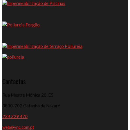
Contactos
Rua Mestre Mónica 20, E5
3830-702 Gafanha da Nazaré
234 329 470
web@vnc.com.pt